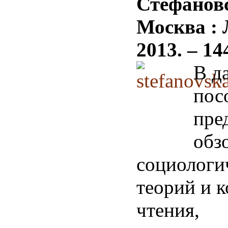
Стефановс
Москва : 
2013. – 144
В д
пос
пре
обз
социологи
теорий и 
чтения,