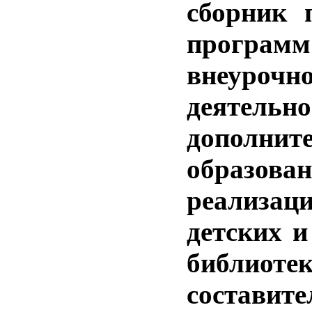
сборник 
программ
внеурочн
деятел
дополнит
образов
реали
детских 
библиотек
составит