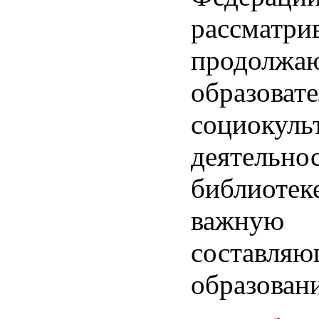
рассматри
продолжа
образова
социокуль
деятел
библио
важную
составля
образовани