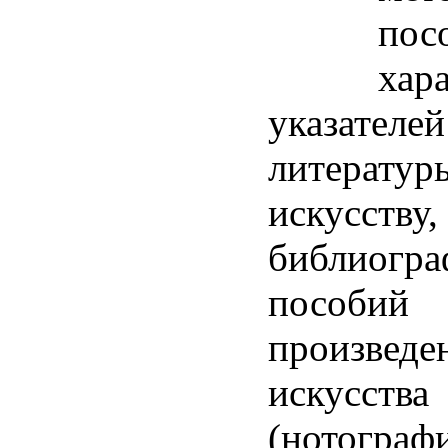
пос
хар
указателей
литератур
искусству,
библиогра
пособий
произведе
искусства
(нотограф