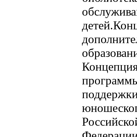
обслужив
детей.Кон
дополните
образован
Концепци
программ
поддержки
юношеског
Российско
Федераци