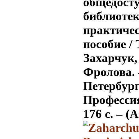
общедост
библиотек
практиче
пособие / 
Захарчук,
Фролова. 
Петербург
Профессия
176 с. –
(А