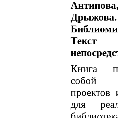
Антипов
Дрыжова.
Библиоми
Тек
непосредс
Книга пр
собой к
проектов 
для реа
библиотек