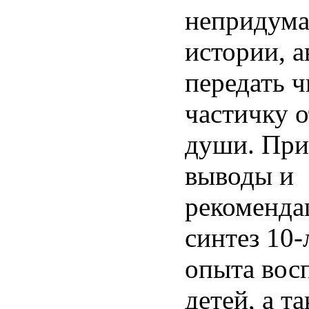
непридум
истории, а
передать 
частичку 
души. При
выводы и
рекоменда
синтез 10-
опыта вос
детей, а т