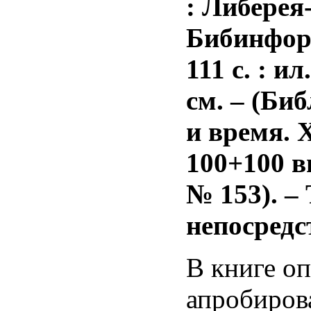
: Либерея
Бибинформ
111 с. : ил
см. – (Би
и время. X
100+100 в
№ 153).
– 
непосредс
В книге о
апробиров