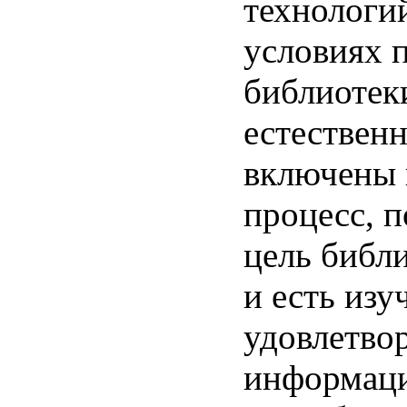
технологий
условиях 
библиотек
естествен
включены 
процесс, п
цель библ
и есть изу
удовлетво
информац