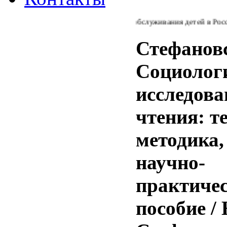
Из Концепции библиотечного обслуживания детей в России: "
Стефановс
Социолог
исследова
чтения: т
методика,
научно-
практиче
пособие / 