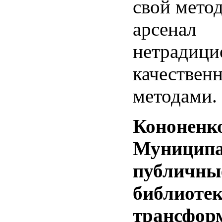
свой мето
арсенал
нетрадиц
качествен
методами.
Кононенко
Муницип
публичны
библиотек
трансфор