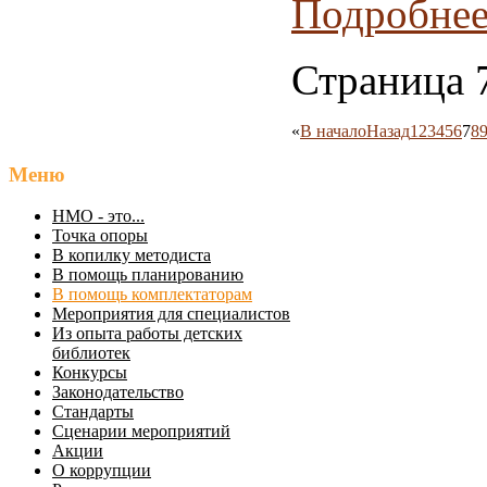
Подробнее.
Страница 7
«
В начало
Назад
1
2
3
4
5
6
7
8
Меню
НМО - это...
Точка опоры
В копилку методиста
В помощь планированию
В помощь комплектаторам
Мероприятия для специалистов
Из опыта работы детских
библиотек
Конкурсы
Законодательство
Стандарты
Сценарии мероприятий
Акции
О коррупции