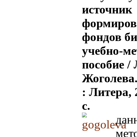
источник
формиров
фондов би
учебно-ме
пособие / 
Жоголева.
: Литера, 
с.
дан
мет