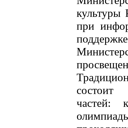
Министерс
культуры 
при инфо
поддержке
Министерс
просвещ
Традицио
состоит
частей: 
олимпиады