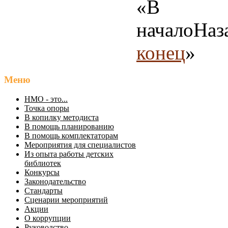
«
В
начало
Наз
конец
»
Меню
НМО - это...
Точка опоры
В копилку методиста
В помощь планированию
В помощь комплектаторам
Мероприятия для специалистов
Из опыта работы детских
библиотек
Конкурсы
Законодательство
Стандарты
Сценарии мероприятий
Акции
О коррупции
Руководство