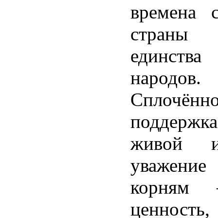
времена 
страны
единст
народов.
Сплочённо
поддержка 
живой и
уважени
корням 
ценность,