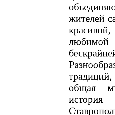
объединя
жителей с
красивой,
люби
бескрайн
Разнообраз
традиций
общая мн
история
Ставропол