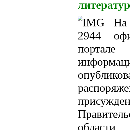
литерату
На
оф
портале
информац
опубликов
распор
присужде
Правител
области 