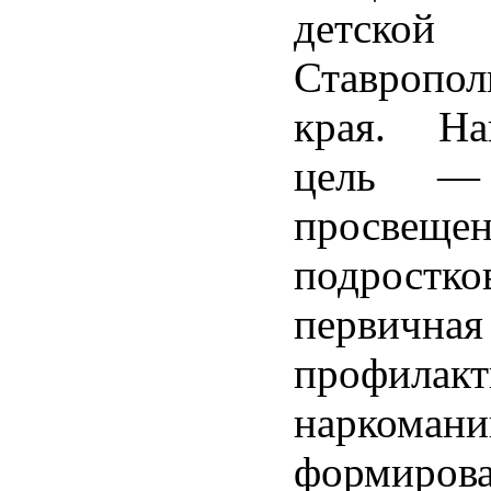
детской 
Ставропол
края. Н
цель — 
просвещен
подростко
первичная
профилакт
нарко
формиров