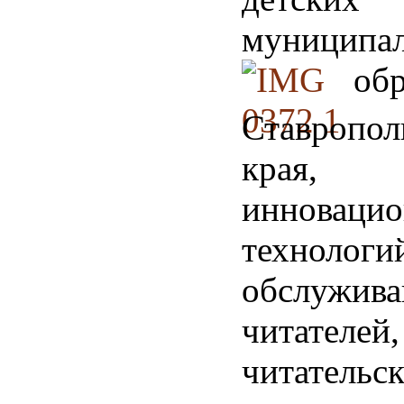
муниципа
об
Ставропол
края, в
инноваци
технологи
обслужива
читателей
читательс