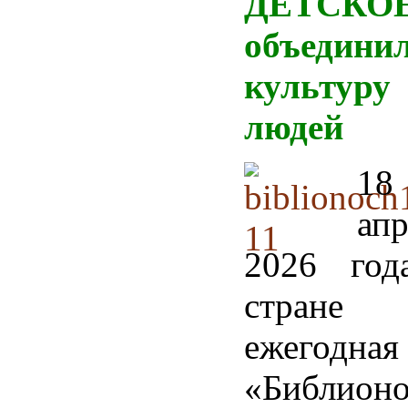
ДЕТСКО
объедини
культуру
людей
18
апр
2026 год
стране
ежегодн
«Библионо