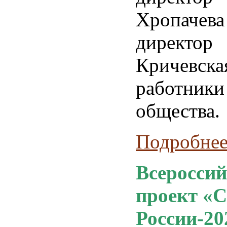
Хропаче
директ
Кричевска
работник
общества.
Подробнее.
Всеросси
проект «
России-20