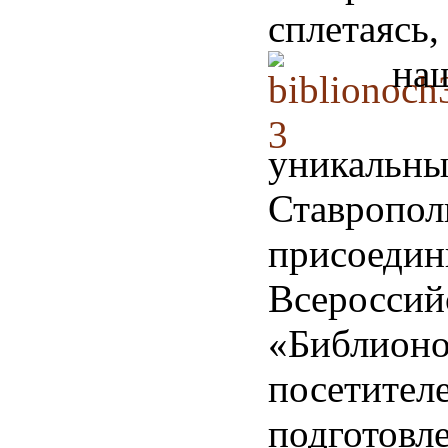
сплетаяс
н
уникальны
Ставропол
присоед
Всероссий
«Библион
посетит
подготовл