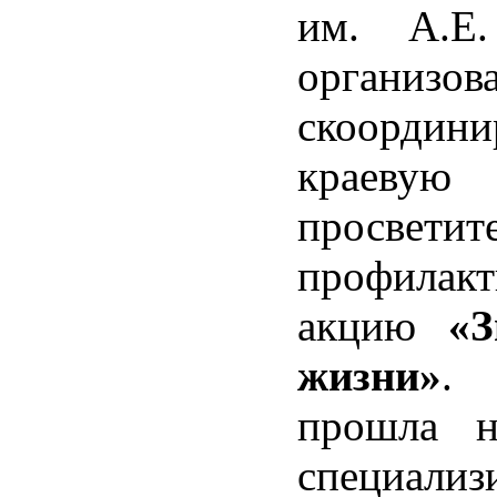
им. А.Е.
органи
скоордини
краевую
просветит
профилак
акцию
«З
жизни»
.
прошла н
специализ