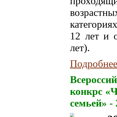
проходящ
возрастны
категория
12 лет и 
лет).
Подробнее.
Всеросси
конкрс «Ч
семьей» -