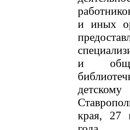
работнико
и иных ор
предоста
специализ
и общед
библиотеч
детскому
Ставропол
края, 27 
го