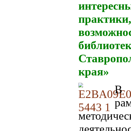
интересн
практики
возможнос
библиоте
Ставропо
края»
В
ра
методичес
деятель