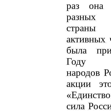
раз она 
разных
стран
активных 
была при
Году е
народов Р
акции эт
«Единство
сила Росси