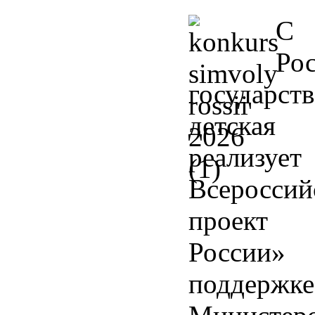
С 
Ро
государст
детская 
реализует
Всероссий
проект 
Росси
поддержке