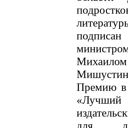
подростко
литератур
подписан
минис
Михаилом
Мишустин
Премию в
«Лучший
издательс
для д