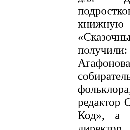
подрос
книжну
«Сказочн
получили:
Агафонова
собирател
фолькло
редактор 
Код», а 
директ