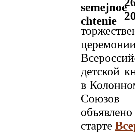
2
2
торжестве
церемони
Всероссий
детской к
в Колонно
Союзо
объяв
старте
Все