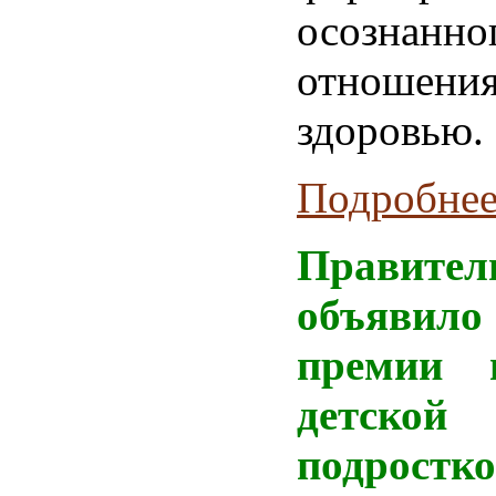
осознанно
отношени
здоровью.
Подробнее.
Правите
объявило
премии 
детс
подростк