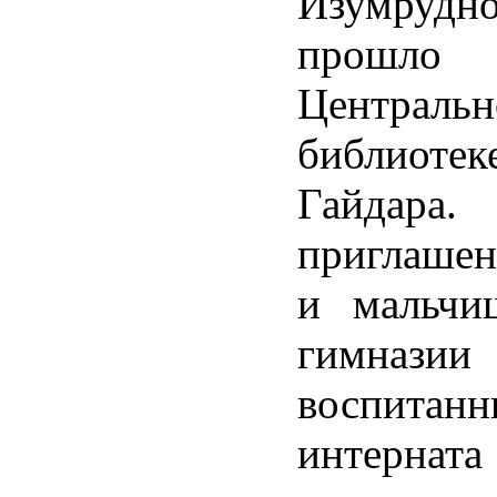
Изумрудн
про
Центральн
библиотек
Гайдар
приглашен
и мальчи
гимназ
воспитанн
интерна