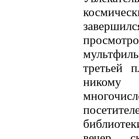
космиче
завершилс
просмотр
мультфил
третьей п
нико
многочис
посетител
библиоте
вечер с