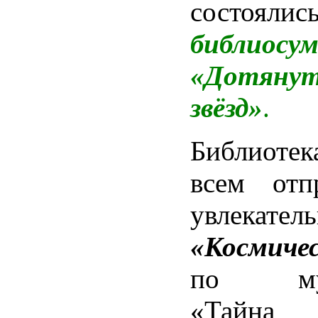
состоялис
библиосум
«Дотян
звёзд»
.
Б
иблиотек
всем отп
увлекате
«Космиче
по мул
«Тайна