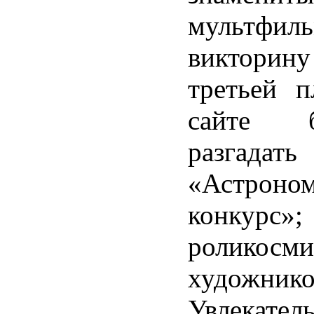
мультфиль
виктори
третьей п
сайте би
разгадать
«Астроно
конкурс»;
роли
косми
художнико
Увлекател