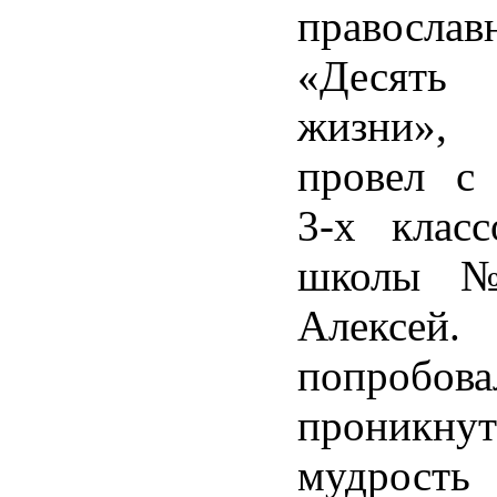
правосла
«Десять 
жизни»,
провел с
3-х класс
школы 
Алексей
попробова
прони
мудрос