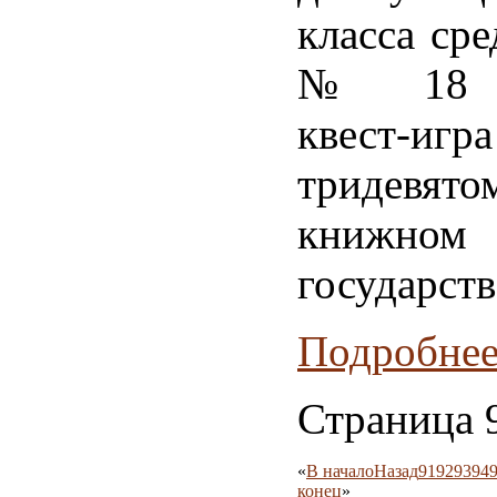
класса ср
№ 18 со
квест-
тридевято
книжном
государств
Подробнее.
Страница 
«
В начало
Назад
91
92
93
94
конец
»