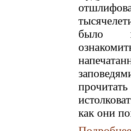
отшлифов
тысячеле
было пр
ознако
напечат
заповедя
прочи
истолкова
как они п
Подробнее.