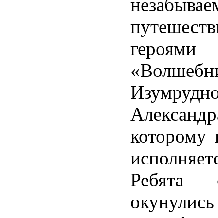
незабывае
путеше
героям
«Волшебн
Изумрудно
Александр
которому 
исполняет
Ребята 
окуну