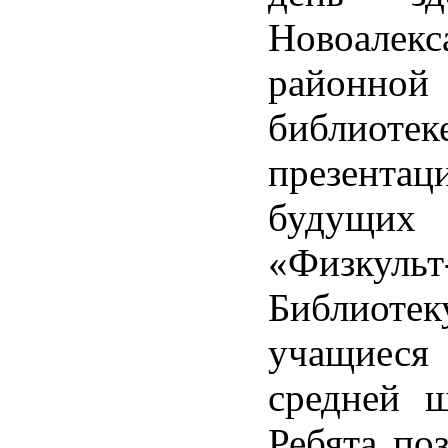
Новоалекс
районно
библиоте
презента
будущих 
«Физкульт
Библиотек
учащиеся 
средней 
Ребята по