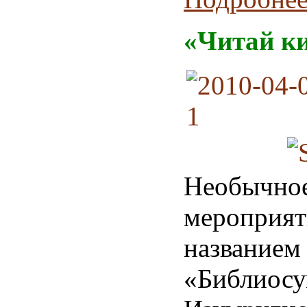
«Читай к
Необычно
меропри
названием
«Библио