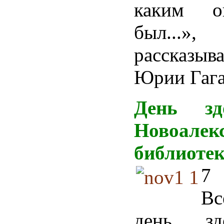
каким о
был...»,
рассказ
Юрии Гага
День зд
Новоалек
библиотек
7 
Вс
день зд