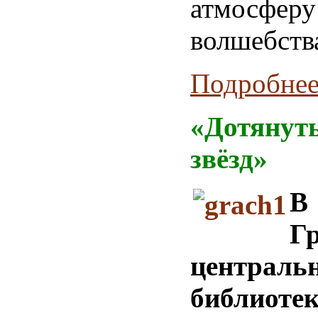
атмосфер
волшебств
Подробнее.
«Дотян
звёзд»
В
Г
центральн
библиотек