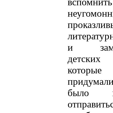
вспомнит
неугомонн
проказлив
литератур
и замеч
детских 
кото
придумали
было пр
отправ