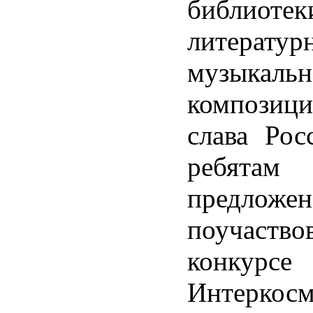
библиоте
литератур
музыкальн
композици
слава Рос
ребят
предложен
поучаст
конкурс
Интеркосм