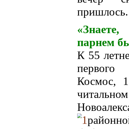
пришлось.
«Знаете,
парнем бы
К 55 летн
первого
Космос, 1
читаль
Новоалекс
районн