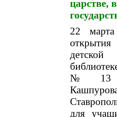
царстве, 
государст
22 марта
открыти
детской
библиотек
№ 13 и
Кашпуров
Ставропо
для учащ