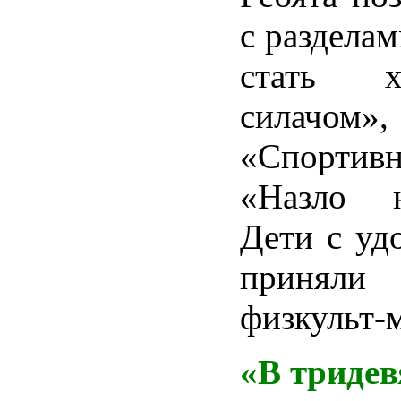
с разделам
стать 
силачом»,
«Спортивн
«Назло н
Дети с уд
приняли 
физкульт-
«В триде