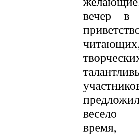
желающи
вечер в 
приветств
читающих
творчески
талантлив
участ
предложи
весело 
время, 