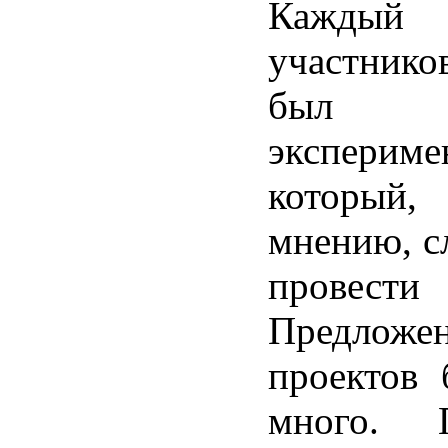
Кажд
участник
был пр
экспериме
который
мнению, с
провести 
Предло
проектов 
много. П