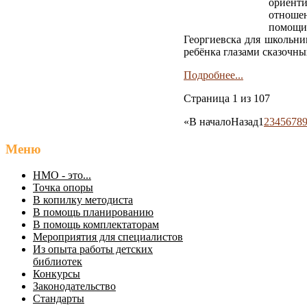
ориент
отноше
помощи 
Георгиевска для школьни
ребёнка глазами сказочны
Подробнее...
Страница 1 из 107
«
В начало
Назад
1
2
3
4
5
6
7
8
Меню
НМО - это...
Точка опоры
В копилку методиста
В помощь планированию
В помощь комплектаторам
Мероприятия для специалистов
Из опыта работы детских
библиотек
Конкурсы
Законодательство
Стандарты