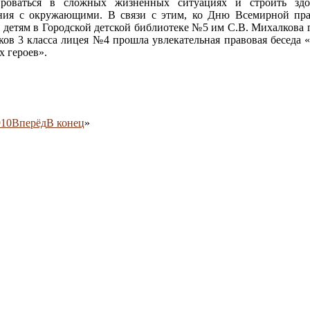
ироваться в сложных жизненных ситуациях и строить здо
ния с окружающими. В связи с этим, ко Дню Всемирной пр
детям в Городской детской библиотеке №5 им С.В. Михалкова 
ков 3 класса лицея №4 прошла увлекательная правовая беседа 
х героев».
9
10
Вперёд
В конец
»