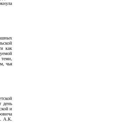
ркнула
рашных
льской
ти как
руемой
 теми,
м, чья
етской
 день
ской и
овича
. А.К.