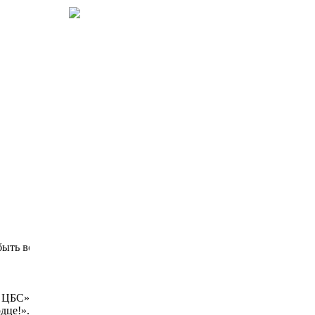
 востребованной, библиотека для детей должна стать безопасны
 ЦБС»
дце!».