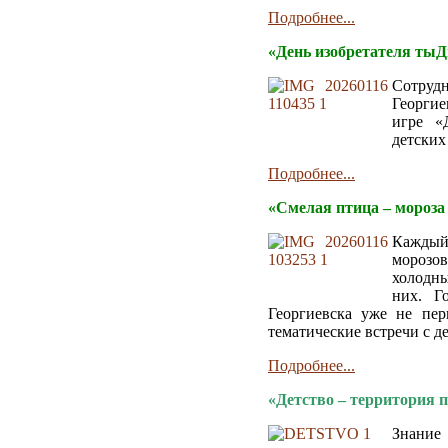
Подробнее...
«День изобретателя ты
Сотруд
Георгие
игре «
детских
Подробнее...
«Смелая птица – мороза 
Каждый
морозо
холодны
них. Г
Георгиевска уже не пе
тематические встречи с д
Подробнее...
«Детство – территория 
Знани