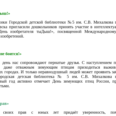
Дыш!»
ники Городской детской библиотеки №5 им. С.В. Михалкова 
вска пригласили дошкольников принять участие в интеллекту
День изобретателя тыДыш!», посвященной Международном
 изобретений.
не боится!»
 день нас сопровождают пернатые друзья. С наступлением 
в даже отважным зимующим птицам приходиться выжив
х городах. И только неравнодушный людей может проявить за
ородская детская библиотека № 5 им. С.В. Михалкова г
рвый год активно отмечает День зимующих птиц России, п
етьми.
прав»
е своих прав с юных лет придаёт уверенность, пом