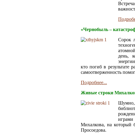
Встреча
важност
Подробн
«
Чернобыль – катастроф
Сорок л
техноге
атомной
день, 
энергии
кто погиб в результате 
самоотверженность помог
Подробнее...
Живые строки Михалко
Шумно, 
библио
рождени
играми
Михалкова, на который 
Просоедова.