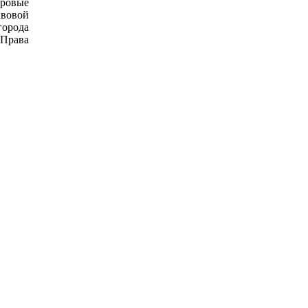
ровые
авовой
города
«Права