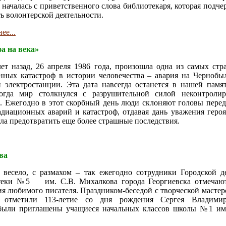
 началась с приветственного слова библиотекаря, которая подче
ь волонтерской деятельности.
ее...
а на века»
ет назад, 26 апреля 1986 года, произошла одна из самых ст
нных катастроф в истории человечества – авария на Чернобы
 электростанции. Эта дата навсегда останется в нашей памя
когда мир столкнулся с разрушительной силой неконтроли
. Ежегодно в этот скорбный день люди склоняют головы перед
радиационных аварий и катастроф, отдавая дань уважения героя
ла предотвратить еще более страшные последствия.
ва
весело, с размахом – так ежегодно сотрудники Городской д
теки №5 им. С.В. Михалкова города Георгиевска отмечают
я любимого писателя. Праздником-беседой с творческой мастер
 отметили 113-летие со дня рождения Сергея Владимир
были приглашены учащиеся начальных классов школы №1 им