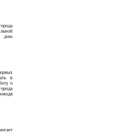
города
альной
у дню
первых
ать в
боту о
орода
роводя
огает