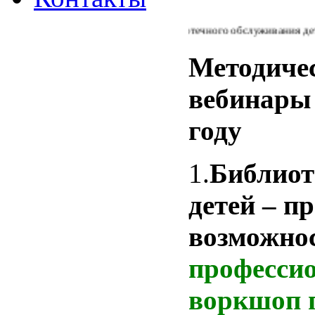
Из Концепции библиотечного обслуживания детей 
Методиче
вебинары 
году
1.
Библиот
детей – п
возможно
професси
воркшоп 