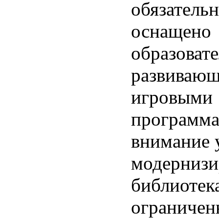
обязатель
оснащено
образоват
развиваю
игровыми
программа
внимание 
модерниз
библиотек
ограниче