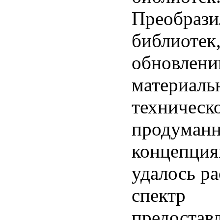
Преобрази
библиотек,
обновлен
материаль
техническ
продуман
концепция
удалось р
спектр
предостав