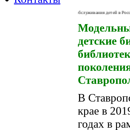
Из Концепции библиотечного обслуживания детей в России: "
Модельн
детские б
библиотек
поколения
Ставропо
В Ставроп
крае в 201
годах в ра