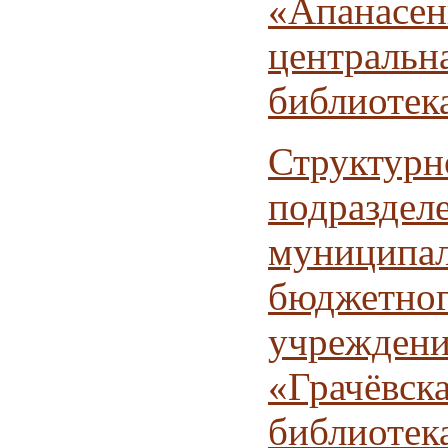
«Апанасен
центральн
библиотек
Структурн
подраздел
муниципал
бюджетно
учреждени
«Грачёвск
библиотек