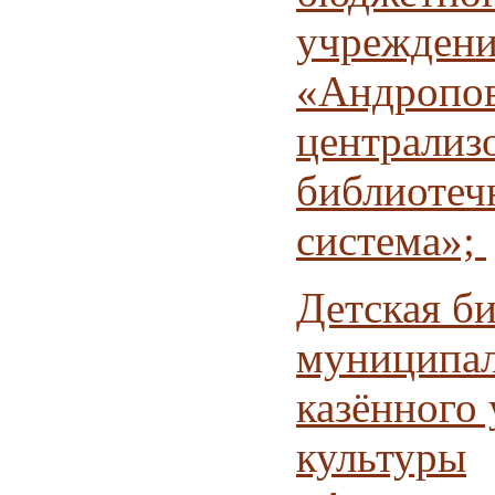
учреждени
«Андропов
централиз
библиотеч
система»;
Детская б
муниципал
казённого
культуры