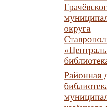
Грачёвско
муниципал
округа
Ставропол
«Централь
библиотек
Районная 
библиотек
муниципал