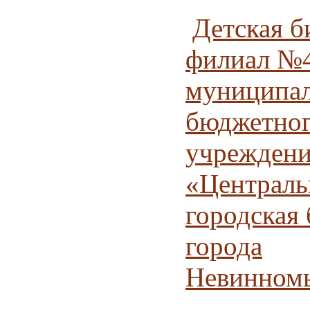
Детская б
филиал №
муниципал
бюджетно
учрежден
«Централь
городская
города
Невинном