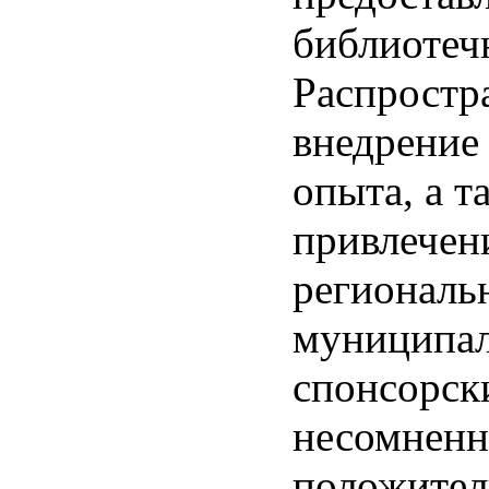
библиотеч
Распростр
внедрение
опыта, а т
привлечен
региональ
муниципа
спонсорски
несомненн
положител