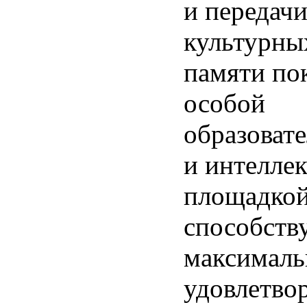
и передач
культурны
памяти по
особой
образоват
и интелле
площадкой
способст
максимал
удовлетво