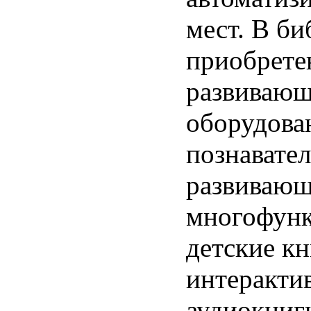
мест. В би
приобрете
развивающ
оборудова
познавате
развивающ
многофун
детские кн
интерактив
аудиокниг