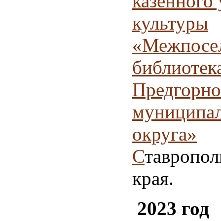
казённого
культуры
«Межпосел
библиотек
Предгорно
муниципал
округа»
С
тавропол
края.
2023 год