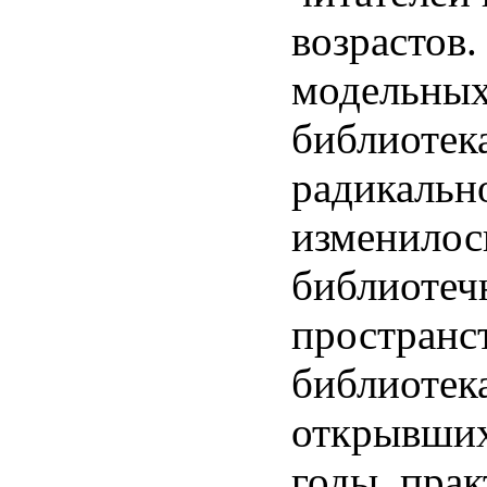
возрастов.
модельны
библиотек
радикальн
изменилос
библиотеч
пространст
библиотек
открывших
годы, прак