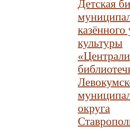
Детская б
муниципал
казённого
культуры
«Централи
библиотеч
Левокумск
муниципал
округа
Ставропол