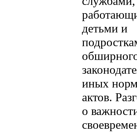
службами,
работающ
детьми и
подростка
обширного
законодат
иных нор
актов. Раз
о важност
своевреме