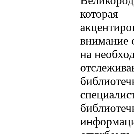
Великород
которая
акцентиро
внимание 
на необхо
отслежива
библиоте
специалис
библиотеч
информац