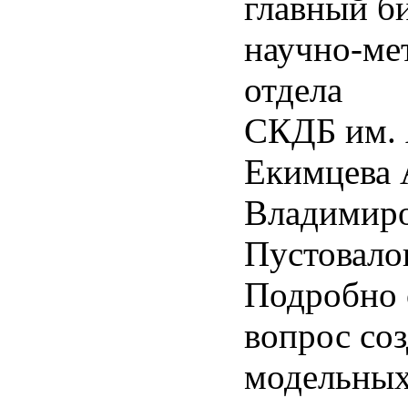
главный б
научно-ме
от
СКДБ им. 
Екимцева 
Владимир
Пустовало
Подробно 
вопрос со
модельны