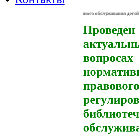
Из Концепции библиотечного обслуживания детей в Рос
Проведен 
актуальн
вопросах
норматив
правовог
регулиро
библиотеч
обслужива