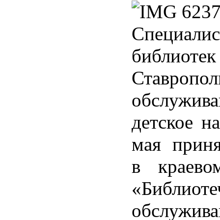
Специали
библиотек
Ставропол
обслужив
детское на
мая приня
в краево
«Библиоте
обслужива