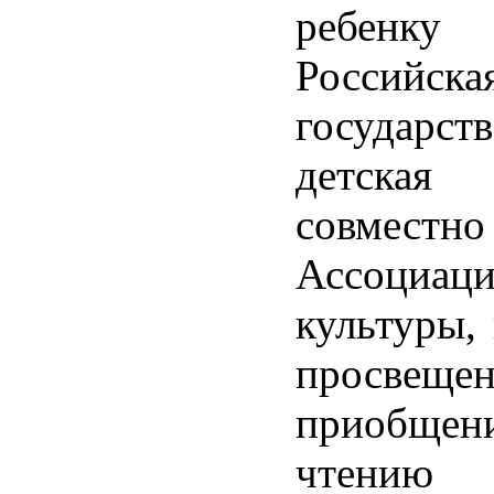
ребенк
Российска
государст
детская 
совме
Ассоциаци
культуры, 
просве
приобщен
чтению