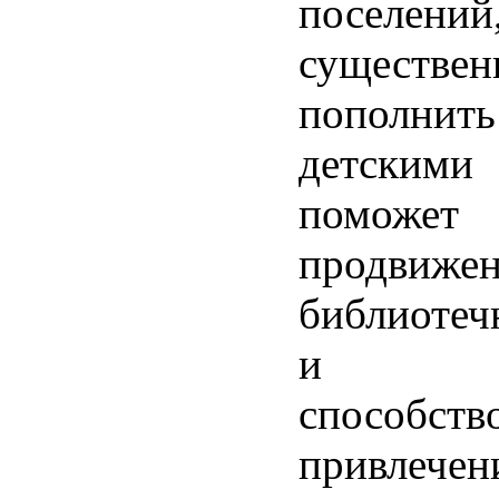
поселений
существен
пополни
детскими
поможет
продвиже
библиотеч
и б
способств
привлечен