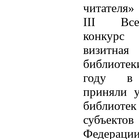
читателя»
III Всер
конкурс
визитная
библиоте
году в 
приняли у
библиот
субъектов
Федерации