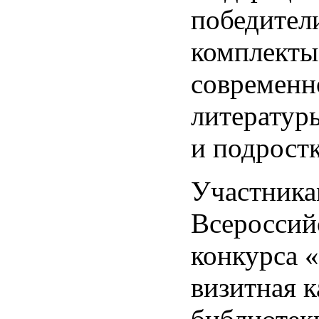
победител
комплекты
современн
литератур
и подростк
Участникам
Всероссий
конкурса 
визитная к