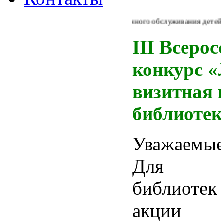
Из Концепции библиотечного обслуживания детей в Рос
III Всеро
конкурс 
визитная 
библиоте
Уважаемы
Для по
библиотек
акции 