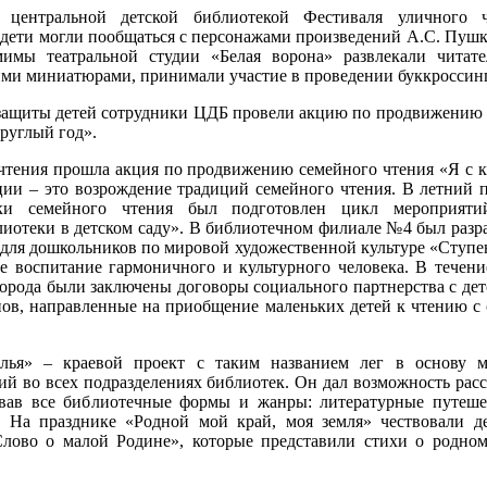
 центральной детской библиотекой Фестиваля уличного ч
дети могли пообщаться с персонажами произведений А.С. Пушк
имы театральной студии «Белая ворона» развлекали читат
ми миниатюрами, принимали участие в проведении буккроссинг
ащиты детей сотрудники ЦДБ провели акцию по продвижению
руглый год».
чтения прошла акция по продвижению семейного чтения «Я с 
ии – это возрождение традиций семейного чтения. В летний 
еки семейного чтения был подготовлен цикл мероприяти
иотеки в детском саду». В библиотечном филиале №4 был разр
 для дошкольников по мировой художественной культуре «Ступе
е воспитание гармоничного и культурного человека. В течени
орода были заключены договоры социального партнерства с де
ов, направленные на приобщение маленьких детей к чтению с
лья» – краевой проект с таким названием лег в основу 
й во всех подразделениях библиотек. Он дал возможность расс
овав все библиотечные формы и жанры: литературные путеше
. На празднике «Родной мой край, моя земля» чествовали д
Слово о малой Родине», которые представили стихи о родном