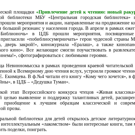
ческой площадки
«Привлечение детей к чтению: новый рак
кой библиотеки МБУ «Центральная городская библиотека» 
 прошли мероприятия и акции, направленные на продвижение к
и большой резонанс у населения города. В апреле в рамках еже
«Библионочь» в ЦДБ прошли мероприятия, посвященные
 пригласили «побиблиосумерничать» герои чудесной страны М
а, дверь закрой!», киножурнала «Ералаш», а также кинопа
ого кино». Все желающие смогли поучаствовать в развлекат
синема!», сфотографироваться с любимыми героями.
да Невинномысска в рамках проведения краевой читательской
ченной к Всемирному дню чтения вслух, устроили громкое чтени
Е. Екимцева. В ф.№4 читали его книгу «Кому чего хочется», в 
йны», в ЦДБ – «Дедушка Туман».
ой этап Всероссийского конкурса чтецов «Живая классика
ей целью выявление и поддержку талантливых детей, расшире
ра, приобщение к лучшим образцам классической и совре
ной прозы.
ральной библиотеки для детей открылось детское литературно
 интеллектуальным «лакомством» были интересные книги, там
ить поделки, поиграть.