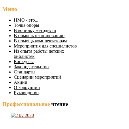
Меню
НМО - это...
Точка опоры
В копилку методиста
В помощь планированию
В помощь комплектаторам
Мероприятия для специалистов
Из опыта работы детских
библиотек
Конкурсы
Законодательство
Стандарты
Сценарии мероприятий
Акции
О коррупции
Руководство
Профессиональное
чтение