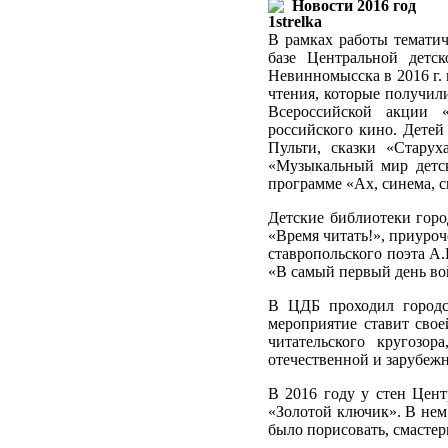
Новости 2016 год
В рамках работы темати
базе
Центральной детс
Невинномысска в 2016 г.
чтения, которые получил
Всероссийской акции 
российского кино. Детей
Пульти, сказки «Старух
«Музыкальный мир детск
программе «Ах, синема, 
Детские библиотеки горо
«Время читать!», приуро
ставропольского поэта А.
«В самый первый день во
В ЦДБ проходил городск
мероприятие ставит сво
читательского кругозо
отечественной и зарубеж
В 2016 году у стен Цент
«Золотой ключик». В нем
было порисовать, смастер