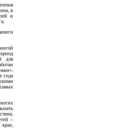
тения
ина, в
елей и
а.
 книги
книгой
период
й для
аботан
ньки».
е года
тскими
 самых
многих
казать
ствия,
етей –
 крае,