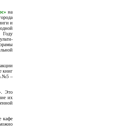
урс»
на
города
ниги и
годной
 Году
ульти-
норамы
ельной
 акции
е книг
ф.№5 –
». Это
ние их
менной
е кафе
 можно