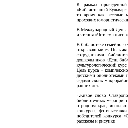
К рамках проведенной
«Библиотечный Бульвар» 
то время как веселые м
прохожих юмористически
В Международный День з
и чтения «Читаем книги к
В библиотеке семейного 
открываю мир». Цель акц
сотрудниками библиот
дошкольников «День библ
культурологический курс
Цель курса – комплексно
детскими библиотеками г
садами своих микрорайон
ранних лет.
«Живое слово Ставропо
библиотечных мероприяти
о родном крае, использ
конкурсы, фотовыставки
победителей конкурса «
рассказы и рисунки.