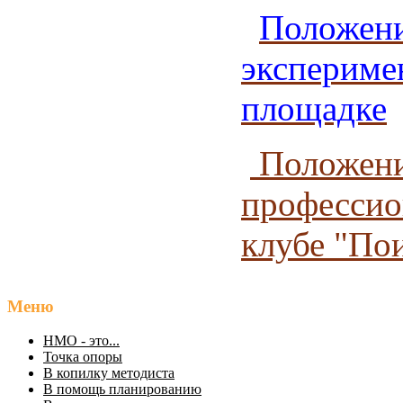
По
ложен
экспериме
площадке
Положени
профессио
клубе "По
Меню
НМО - это...
Точка опоры
В копилку методиста
В помощь планированию