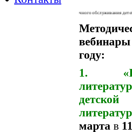
Из Концепции библиотечного обслуживания детей в Р
Методиче
вебинары 
году:
1.
литера
детской
литератур
марта
в
1