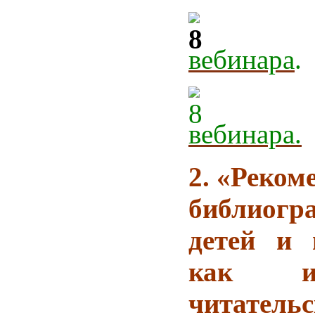
вебинара
.
вебинара.
2.
«Реком
библиог
детей и 
как ин
читательс