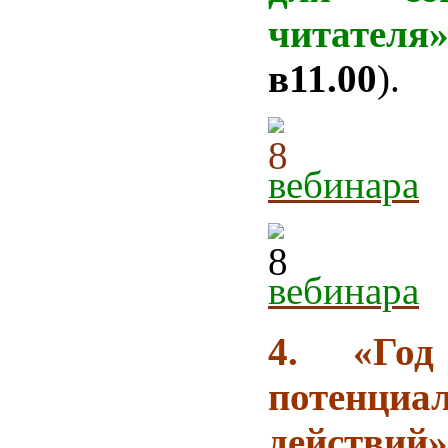
читателя
в11.00
).
вебинара
вебинара
4. «Го
потенциа
действий»