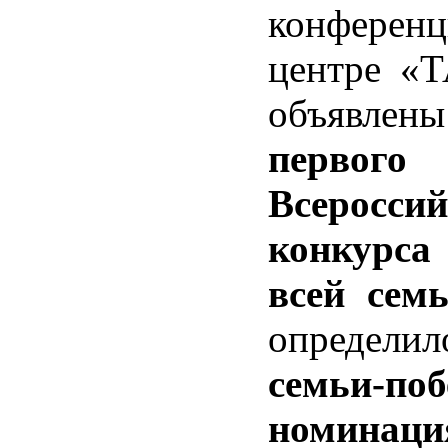
конференц
центре «
объявлен
первого
Всероссий
конкурс
всей сем
определ
семьи-по
номинаци