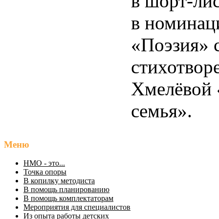
в шорт-ли
в номинац
«Поэзия» 
стихотвор
Хмелёвой 
семья».
Меню
НМО - это...
Точка опоры
В копилку методиста
В помощь планированию
В помощь комплектаторам
Мероприятия для специалистов
Из опыта работы детских