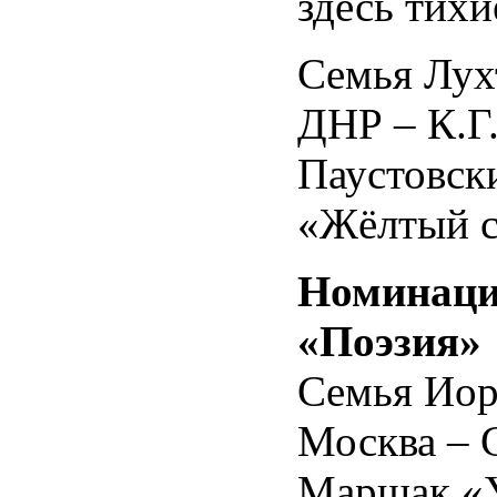
здесь тих
Семья Лух
ДНР – К.Г
Паустовск
«Жёлтый 
Номинац
«Поэзия»
Семья Иор
Москва – 
Маршак «