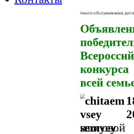
Из Концепции библиотечного обслуживания детей в Ро
Объявле
победите
Всероссий
конкурс
всей семь
1
2
итогово