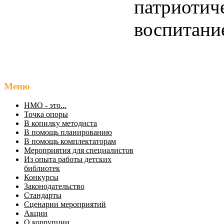
патриотич
воспитани
Меню
НМО - это...
Точка опоры
В копилку методиста
В помощь планированию
В помощь комплектаторам
Мероприятия для специалистов
Из опыта работы детских
библиотек
Конкурсы
Законодательство
Стандарты
Сценарии мероприятий
Акции
О коррупции