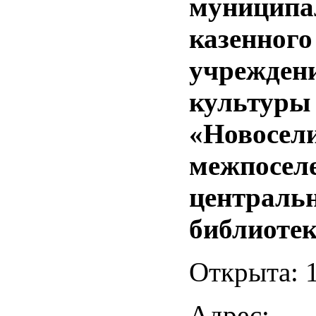
муниципа
казенного
учрежден
культуры
«Новосел
межпосел
централь
библиоте
Открыта: 1
Адрес: