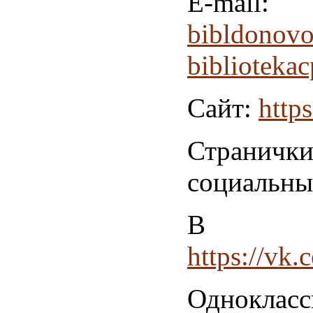
E-mail:
bibldonovo
bibliotekac
Сайт:
https
Стран
социальны
В Кон
https://vk
Однокласс