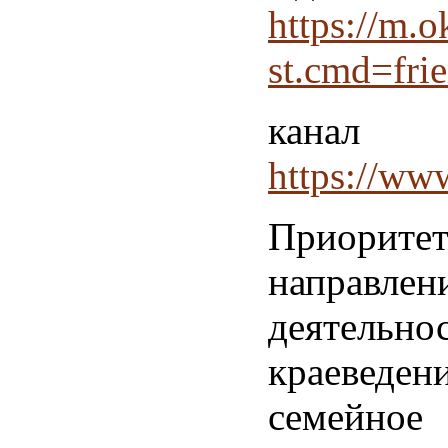
https://m.o
st.cmd=fr
канал 
https://w
Приорите
направлен
деятельнос
краеведени
семе