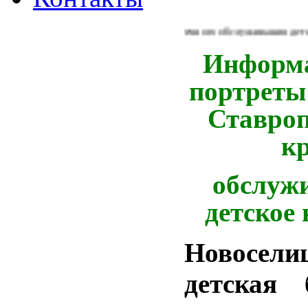
Из Концепции библиотечного обслуживания детей в Р
Информ
портреты
Ставроп
кр
обслуж
детское 
Новосели
детская 