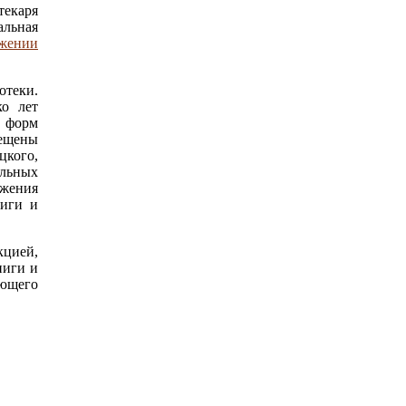
текаря
альная
ижении
отеки.
ко лет
х форм
мещены
цкого,
альных
ижения
ниги и
кцией,
ниги и
ующего