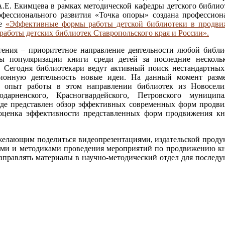
А.Е. Екимцева в рамках методической кафедры детского библио
фессионального развития «Точка опоры» создана профессион
ме
«Эффективные формы работы детской библиотеки в продв
 работы детских библиотек Ставропольского края и России».
ения – приоритетное направление деятельности любой библи
 популяризации книги среди детей за последние несколь
. Сегодня библиотекари ведут активный поиск нестандартны
ционную деятельность новые идеи. На данный момент раз
 опыт работы в этом направлении библиотек из Новосели
годарненского, Красногвардейского, Петровского муницип
 где представлен обзор эффективных современных форм продв
 оценка эффективности представленных форм продвижения к
желающим поделиться видеопрезентациями, издательской проду
ами и методиками проведения мероприятий по продвижению к
 направлять материалы в научно-методический отдел для послед