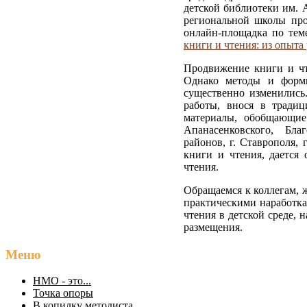
детской библиотеки им. 
региональной школы про
онлайн-площадка по те
книги и чтения: из опыта
Продвижение книги и чт
Однако методы и формы
существенно изменились
работы, внося в тради
материалы, обобщающие
Апанасенковского, Бла
районов, г. Ставрополя,
книги и чтения, дается
чтения.
Обращаемся к коллегам, 
практическими наработк
чтения в детской среде,
размещения.
Меню
НМО - это...
Точка опоры
В копилку методиста