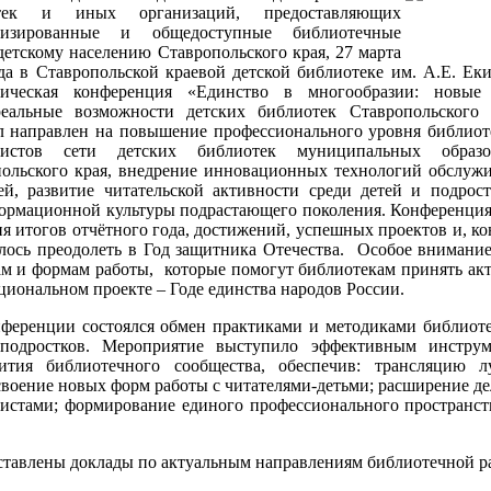
отек и иных организаций, предоставляющих
лизированные и общедоступные библиотечные
детскому населению Ставропольского края, 27 марта
да в Ставропольской краевой детской библиотеке им. А.Е. Ек
одическая конференция «Единство в многообразии: новые
еальные возможности детских библиотек Ставропольского 
 направлен на повышение профессионального уровня библио
алистов сети детских библиотек муниципальных
образ
ольского края, внедрение инновационных технологий обслуж
ей, развитие читательской активности среди детей и подрост
ормационной культуры подрастающего поколения. Конференция
я итогов отчётного года, достижений, успешных проектов и, ко
алось преодолеть в Год защитника Отечества. Особое внимани
м и формам работы, которые помогут библиотекам принять ак
циональном проекте – Годе единства народов России.
нференции состоялся обмен практиками и методиками библиот
подростков. Мероприятие выступило эффективным инструм
вития библиотечного сообщества, обеспечив: трансляцию 
своение новых форм работы с читателями-детьми; расширение д
истами; формирование единого профессионального пространст
ставлены доклады по актуальным направлениям библиотечной р