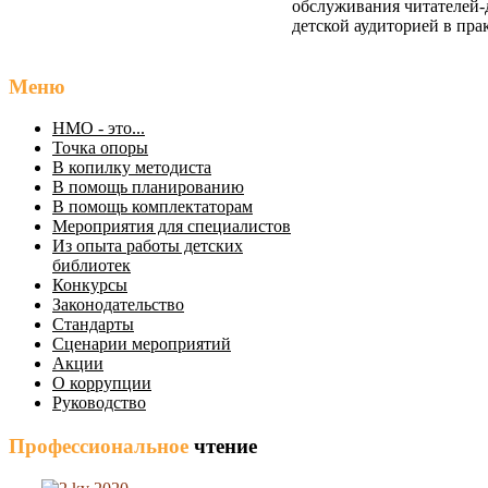
обслуживания читателей-
детской аудиторией в пра
Меню
НМО - это...
Точка опоры
В копилку методиста
В помощь планированию
В помощь комплектаторам
Мероприятия для специалистов
Из опыта работы детских
библиотек
Конкурсы
Законодательство
Стандарты
Сценарии мероприятий
Акции
О коррупции
Руководство
Профессиональное
чтение