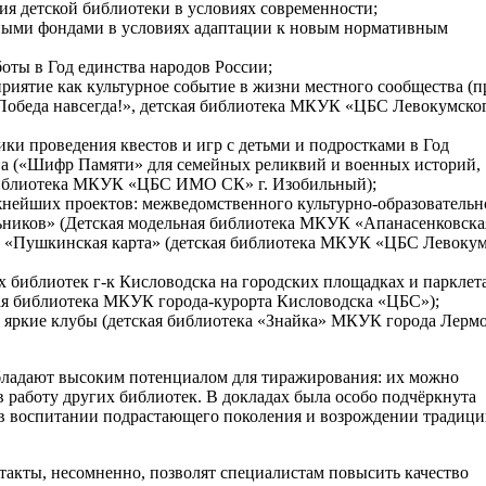
ия детской библиотеки в условиях современности;
чными фондами в условиях адаптации к новым нормативным
оты в Год единства народов России;
риятие как культурное событие в жизни местного сообщества (п
обеда навсегда!», детская библиотека МКУК «ЦБС Левокумско
ки проведения квестов и игр с детьми и подростками в Год
а («Шифр Памяти» для семейных реликвий и военных историй,
библиотека МКУК «ЦБС ИМО СК» г. Изобильный);
жнейших проектов: межведомственного культурно-образовательн
ьников» (Детская модельная библиотека МКУК «Апанасенковска
 «Пушкинская карта» (детская библиотека МКУК «ЦБС Левокум
х библиотек г-к Кисловодска на городских площадках и парклет
ая библиотека МКУК города-курорта Кисловодска «ЦБС»);
 яркие клубы (детская библиотека «Знайка» МКУК города Лерм
бладают высоким потенциалом для тиражирования: их можно
в работу других библиотек. В докладах была особо подчёркнута
 в воспитании подрастающего поколения и возрождении традиц
такты, несомненно, позволят специалистам повысить качество