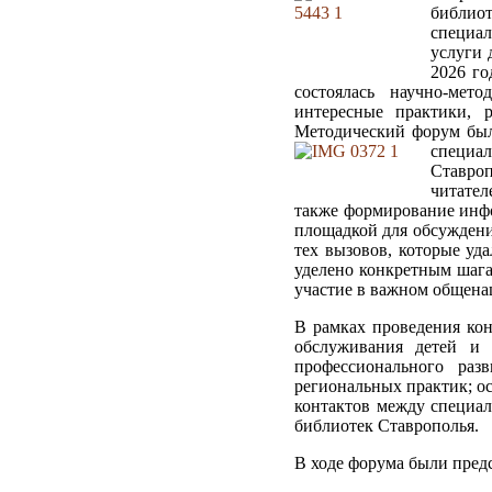
библи
специа
услуги 
2026 го
состоялась научно-мет
интересные практики, р
Методический форум был
специ
Ставроп
читател
также формирование инф
площадкой для обсуждени
тех вызовов, которые уд
уделено конкретным шага
участие в важном общена
В рамках проведения ко
обслуживания детей и 
профессионального раз
региональных практик; о
контактов между специал
библиотек Ставрополья.
В ходе форума были пред