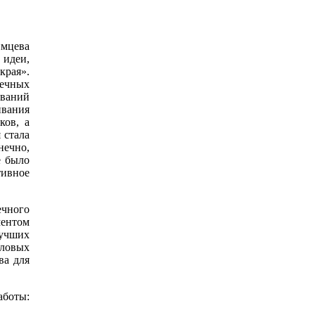
имцева
 идеи,
края».
течных
ований
ивания
ков, а
 стала
нечно,
е было
тивное
ечного
ентом
лучших
еловых
ва для
аботы: