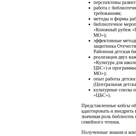
перспективы развит
работа с библиоте
требованиям;
методы и формы раб
библиотечное мероп
«Книжный рубеж «П
МО»);
эффективные методи
защитника Отечеств
Районная детская 
реализация двух ва
«Культура для школ
ЦБС») и программы
МО»);
опыт работы детски
(Центральная детск
культурные союзы и
«ЦБС»).
Представленные кейсы о
адаптировать и внедрить 
значимая роль библиотек
семейного чтения.
Полученные знания и кон