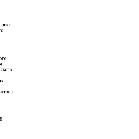
роект
го
ого
я
ского
ах
онтова
ий