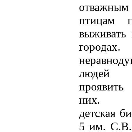
отважным
птицам п
выживать 
городах.
неравнод
людей
проявить
них. Г
детская б
5 им. С.В