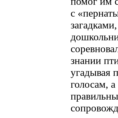
помог им 
с «пернат
загадками,
дошкольн
соревновал
знании пти
угадывая 
голосам, 
правильны
сопровожд