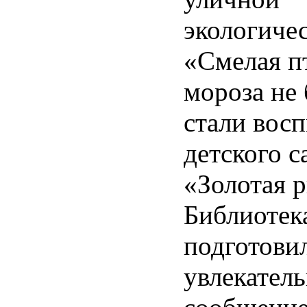
экологиче
«Смелая п
мороза не 
стали вос
детского с
«Золотая 
Библиотек
подготови
увлекател