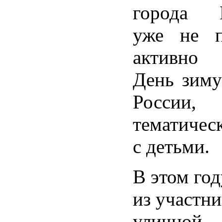
города Г
уже не п
активно
День зим
России,
тематичес
с детьми.
В этом го
из участни
уличной