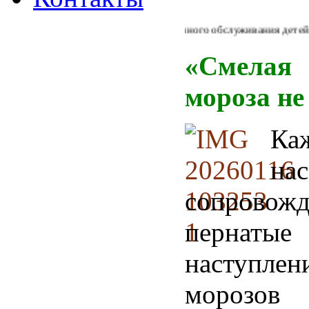
Из Концепции библиотечного обслуживания детей в Рос
«Смелая
мороза не
Ка
нас
сопровож
пернатые
наступлен
мороз