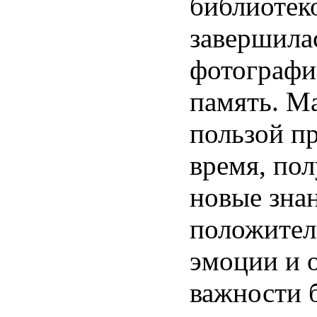
библиотек
завершила
фотографи
память. М
пользой п
время, по
новые зна
положите
эмоции и 
важности 