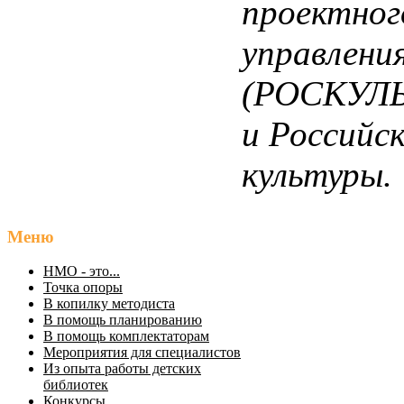
проектног
управлени
(РОСКУЛ
и Российс
культуры.
Меню
НМО - это...
Точка опоры
В копилку методиста
В помощь планированию
В помощь комплектаторам
Мероприятия для специалистов
Из опыта работы детских
библиотек
Конкурсы