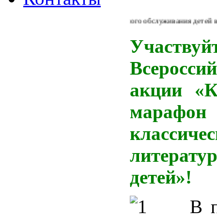
Из Концепции библиотечного обслуживания детей в Росс
Участв
Всероссий
акции «
К
марафо
классичес
литерату
детей»!
В 