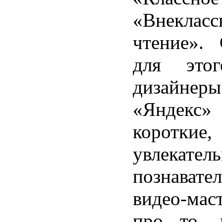
«Внекласс
чтение». 
для этог
дизайнер
«Яндекс
короткие,
увлекат
познавате
видео-мас
про то, 