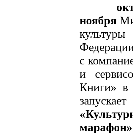
ок
ноября
Ми
культуры 
Федерации
с компани
и сервис
Книги» в 
запускает
«
Культур
марафон
»