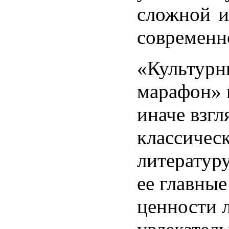
сложной и
современн
«Культур
марафон» 
иначе взгл
классичес
литературу
ее главны
ценности л