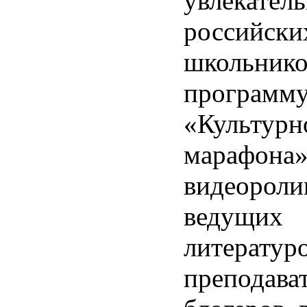
увлекател
российски
школьнико
программ
«Культурн
марафона»
видеороли
ведущих
литературо
преподава