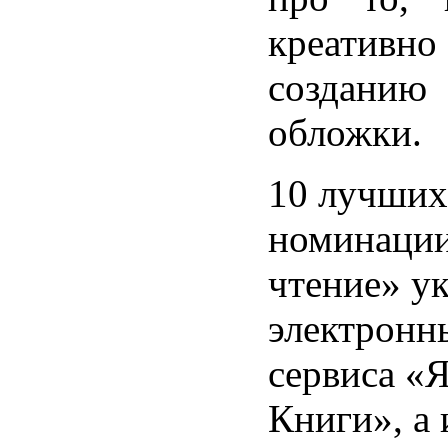
креативно
создан
обложки.
10 лучших
номинации
чтение» у
электронн
сервиса «
Книги», а 