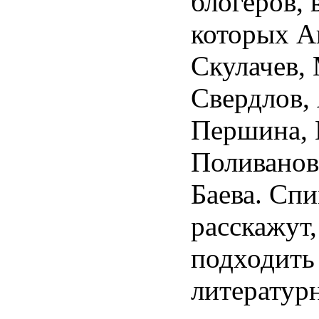
блогеров, 
которых А
Скулачев,
Свердлов,
Першина, 
Поливанов
Баева. Сп
расскажут,
подходить
литератур