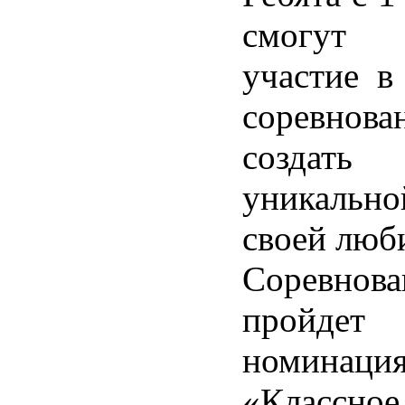
смогут
участие в
соревн
создат
уникальн
своей люб
Соревнова
пройде
номинация
«Классное