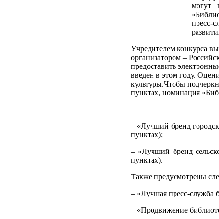
могут 
«Библи
пресс-с
развити
Учредителем конкурса вы
организатором – Российск
предоставить электронные
введен в этом году. Оцен
культуры.Чтобы подчеркн
пунктах, номинация «Библ
– «Лучший бренд городск
пунктах);
– «Лучший бренд сельско
пунктах).
Также предусмотрены сл
– «Лучшая пресс-служба 
– «Продвижение библиоте