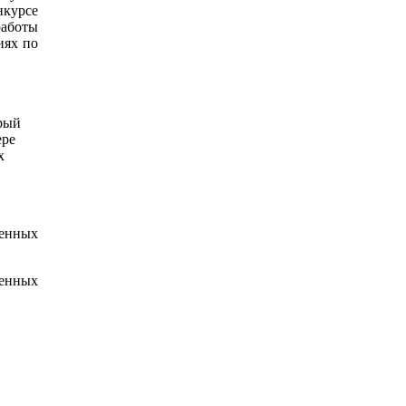
курсе
аботы
иях по
орый
ере
х
ленных
ленных