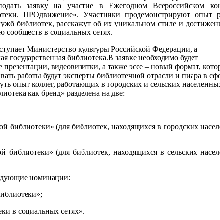
подать заявку на участие в Ежегодном Всероссийском кон
отеки. ПРОдвижение». Участники продемонстрируют опыт р
лужб библиотек, расскажут об их уникальном стиле и достижен
ю сообществ в социальных сетях.
ступает Министерство культуры Российской Федерации, а
ая государственная библиотека.В заявке необходимо будет
 презентации, видеовизитки, а также эссе – новый формат, кот
ивать работы будут эксперты библиотечной отрасли и пиара в сф
уть опыт коллег, работающих в городских и сельских населенны
иотека как бренд» разделена на две:
ой библиотеки» (для библиотек, находящихся в городских насе
й библиотеки» (для библиотек, находящихся в сельских насе
едующие номинации:
библиотеки»;
ки в социальных сетях».