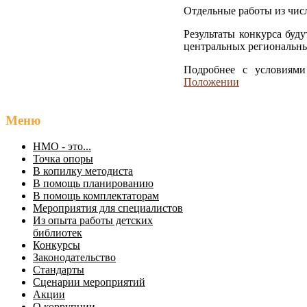
Отдельные работы из чис
Результаты конкурса буд
центральных региональных
Подробнее с условиями
Положении
Меню
НМО - это...
Точка опоры
В копилку методиста
В помощь планированию
В помощь комплектаторам
Мероприятия для специалистов
Из опыта работы детских
библиотек
Конкурсы
Законодательство
Стандарты
Сценарии мероприятий
Акции
О коррупции