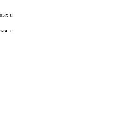
ьных и
ься в