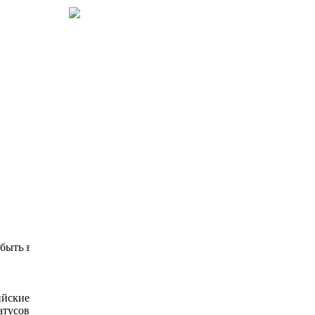
ь востребованной, библиотека для детей должна стать безопасн
йские
атусов