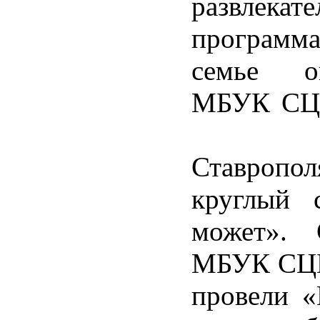
развлекате
програм
семье о
МБУК СЦ
Ставропо
круглый 
может». 
МБУК СЦ
провели «