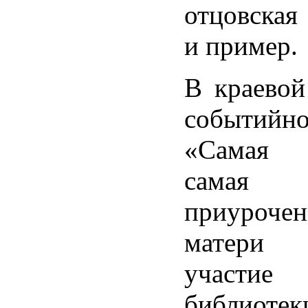
отцовская
и пример.
В краевой
событий
«Самая 
самая 
приурочен
матери
участ
библиот