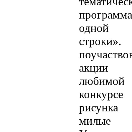
тематичес
програм
одной 
строки».
поучаст
акции 
любимо
конкурсе
рисунк
милые 