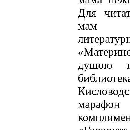
Для чита
мам 
литерат
«Материнс
душою п
библио
Кисловодс
марафон
комплимен