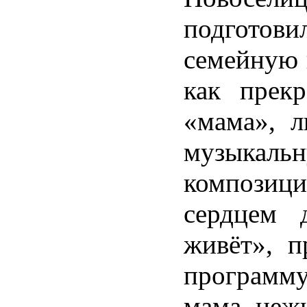
подготови
семейную 
как прекр
«мама», л
музыкаль
компози
сердцем 
живёт», п
програ
мама нежн