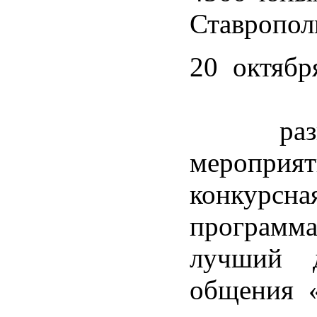
Ставропол
20 октябр
жд
разноо
мероприят
конкурсна
програм
лучший д
общения «