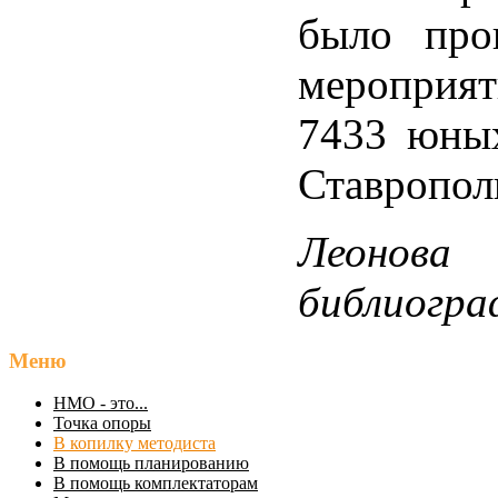
было про
меропри
7433 юных
Ставропол
Леонова 
библиогр
Меню
НМО - это...
Точка опоры
В копилку методиста
В помощь планированию
В помощь комплектаторам