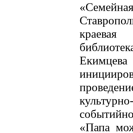
«Семейн
Ставропол
краевая
библиотек
Екимцева
иницииров
проведен
культурно
событий
«Папа мож