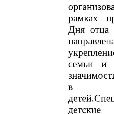
органи
рамках пр
Дня отца 
направ
укреплени
семьи и 
значимост
в вос
детей.Спе
детские 