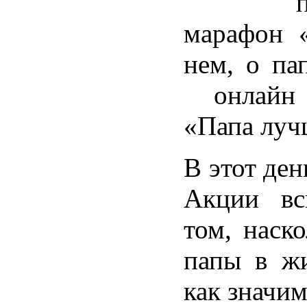
поэти
марафон «
нем, о па
онлайн
«Папа луч
В этот ден
Акции вс
том, наск
папы в жи
как значим