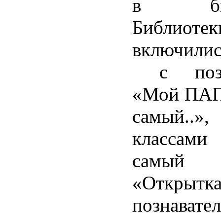
в библ
Библиоте
включили
с поздр
«Мой ПАП
самый..»
классами
самый 
«Открытка
познавате