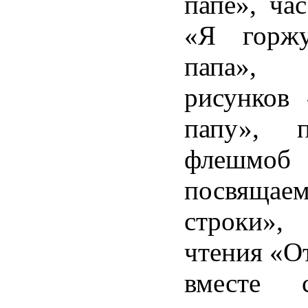
папе», час
«Я горжу
папа»,
рисунков
папу», п
флешм
посвящ
строки»
чтения «О
вместе 