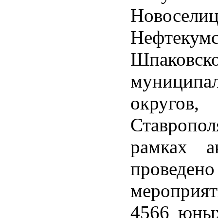
Новоселиц
Нефтекумс
Шпаковск
муниципа
округов
Ставропол
рамках а
провед
меропри
4566 юных