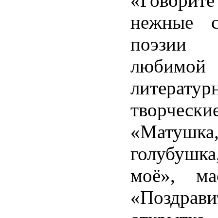
«Говор
нежные с
поэзи
любимой 
литератур
творческ
«Матушка
голубушка
моё», мас
«Поздрави