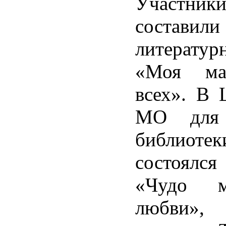
Участни
составили
литератур
«Моя ма
всех». В 
МО для 
библиотек
состоялс
«Чудо ма
любви»