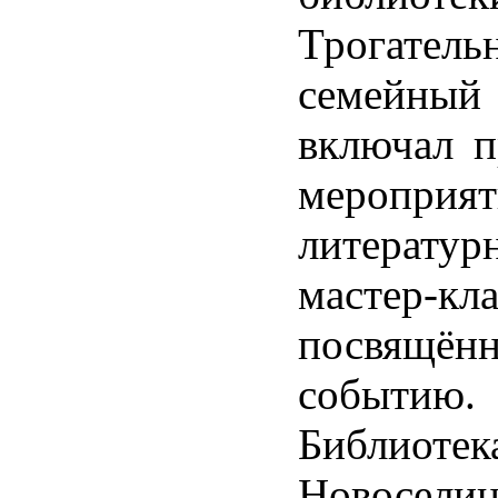
Трогатель
семейный
включал п
мероприят
литератур
мастер-кла
посвящён
событию.
Библиотек
Новосел