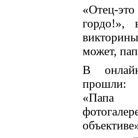
«Отец-э
гордо!», 
виктори
может, па
В онлай
прошли: 
«Папа 
фотогалер
объективе»