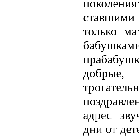
поколения
ставшим
только ма
бабушкам
прабабушк
добрые,
трогатель
поздравл
адрес зву
дни от дет