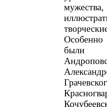
мужества
иллюстр
творчески
Особенно
были би
Андроповс
Александр
Грачевског
Красногва
Кочубеевск