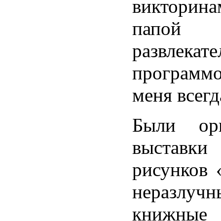
виктор
папой к
развлекат
програм
меня всегд
Были орг
выставк
рисунков 
неразлучн
книжные