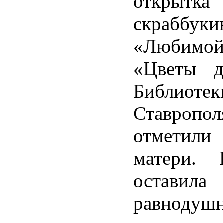
открытка
скраббуки
«Любимой
«Цветы д
Библиоте
Ставроп
отмети
матери. 
оставила
равнодуш